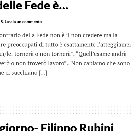
 delle Fede è…
25
.
Lascia un commento
contrario della Fede non è il non credere ma la
preoccupati di tutto è esattamente l’atteggiame
lui/lei tornerà o non tornerà”, “Quell’esame andrà
verò o non troverò lavoro”.. Non capiamo che sono
he ci succhiano […]
ario
 giorno- Filippo Rubini