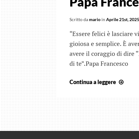
Papa Frances
in
avant
Scritto da
mario
in
Aprile 21st, 202
“Essere felici è lasciare 
gioiosa e semplice. È aver
avere il coraggio di dire 
di te”.Papa Francesco
Papa
Continua a leggere
Franc
e
la
felici