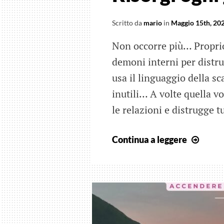
Scritto da
mario
in
Maggio 15th, 20
Non occorre più… Proprio 
demoni interni per distr
usa il linguaggio della s
inutili… A volte quella v
le relazioni e distrugge 
Risor
Continua a leggere
ogni
giorn
Filip
Rubin