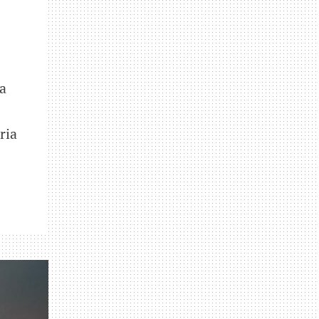
ia
ria