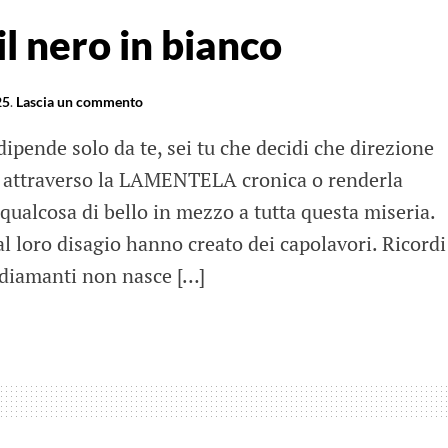
l nero in bianco
25
.
Lascia un commento
a dipende solo da te, sei tu che decidi che direzione
a attraverso la LAMENTELA cronica o renderla
qualcosa di bello in mezzo a tutta questa miseria.
al loro disagio hanno creato dei capolavori. Ricordi
diamanti non nasce […]
mutare
o