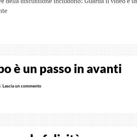
ave della discussione includono: Guarda il video e us
nte
dità
a
o è un passo in avanti
ero
ntelligenza
5
.
Lascia un commento
ampo