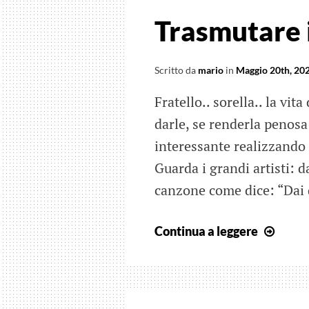
Trasmutare i
Scritto da
mario
in
Maggio 20th, 20
Fratello.. sorella.. la vit
darle, se renderla penos
interessante realizzando 
Guarda i grandi artisti: d
canzone come dice: “Dai 
Tras
Continua a leggere
il
nero
in
bianc