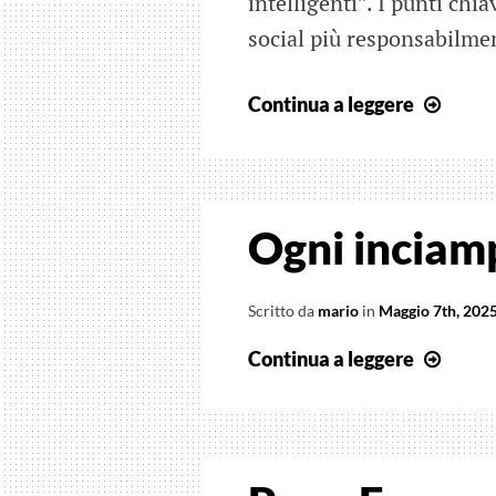
intelligenti”. I punti chi
social più responsabilme
La
Continua a leggere
stupi
uman
e
il
Ogni inciamp
recup
dell’i
Scritto da
mario
in
Maggio 7th, 202
Ogni
Continua a leggere
inci
è
un
passo