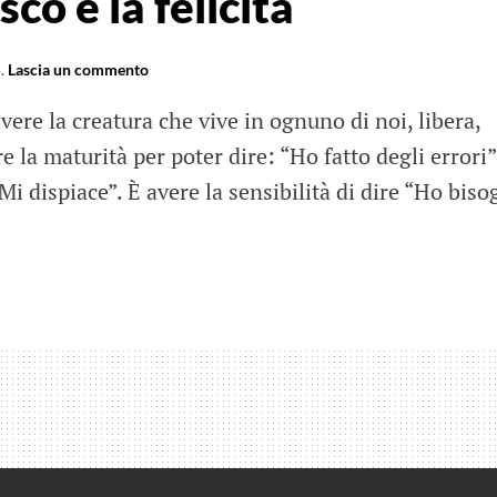
co e la felicità
i
5
.
Lascia un commento
vivere la creatura che vive in ognuno di noi, libera,
e la maturità per poter dire: “Ho fatto degli errori”
“Mi dispiace”. È avere la sensibilità di dire “Ho bis
esco
tà