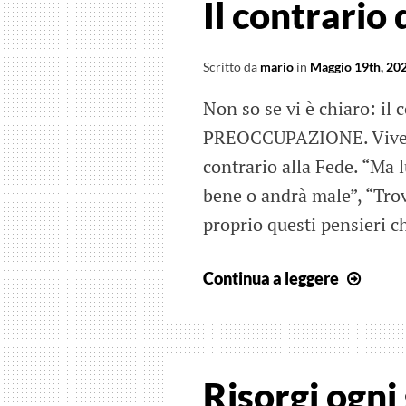
Il contrario
Scritto da
mario
in
Maggio 19th, 20
Non so se vi è chiaro: il 
PREOCCUPAZIONE. Vivere 
contrario alla Fede. “Ma 
bene o andrà male”, “Tro
proprio questi pensieri c
Il
Continua a leggere
contr
delle
Fede
è…
Risorgi ogni