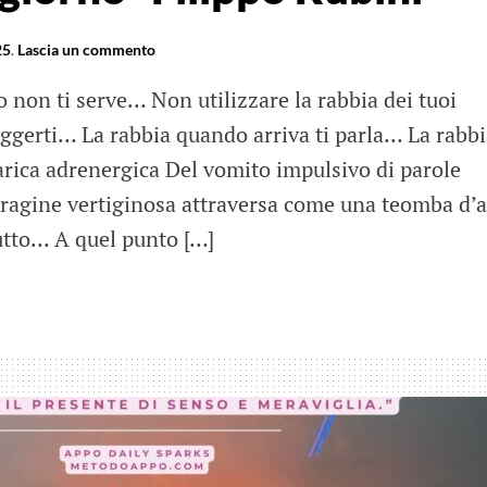
25
.
Lascia un commento
non ti serve… Non utilizzare la rabbia dei tuoi
uggerti… La rabbia quando arriva ti parla… La rabb
carica adrenergica Del vomito impulsivo di parole
oragine vertiginosa attraversa come una teomba d’a
tutto… A quel punto […]
gi
o-
po
i